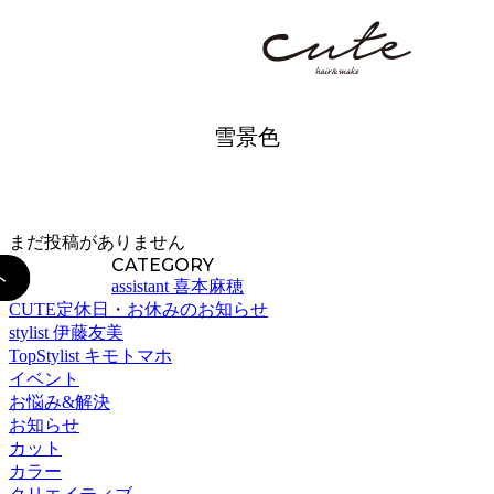
044-411-7063
BLOG
雪景色
まだ投稿がありません
CATEGORY
assistant 喜本麻穂
CUTE定休日・お休みのお知らせ
stylist 伊藤友美
TopStylist キモトマホ
イベント
お悩み&解決
お知らせ
カット
カラー