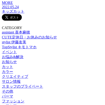
MORE
2022.05.24
キッズカット
CATEGORY
assistant 喜本麻穂
CUTE定休日・お休みのお知らせ
stylist 伊藤友美
TopStylist キモトマホ
イベント
お悩み&解決
お知らせ
カット
カラー
クリエイティブ
サロン情報
スタッフのプライベート
その他
パーマ
ファッション