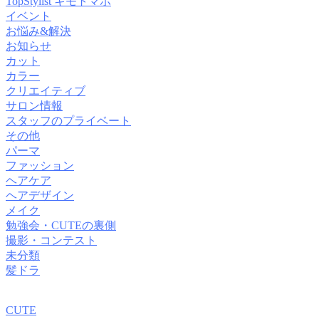
TopStylist キモトマホ
イベント
お悩み&解決
お知らせ
カット
カラー
クリエイティブ
サロン情報
スタッフのプライベート
その他
パーマ
ファッション
ヘアケア
ヘアデザイン
メイク
勉強会・CUTEの裏側
撮影・コンテスト
未分類
髪ドラ
CUTE