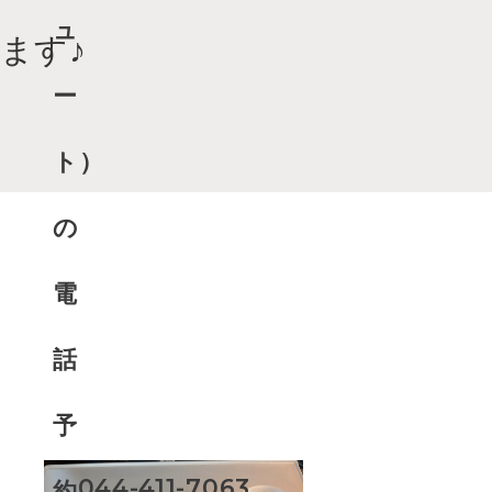
ます♪
044-411-7063