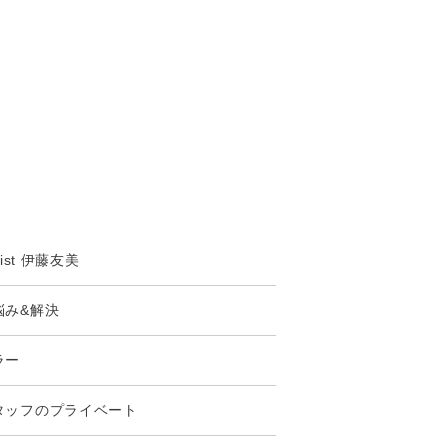
ylist 伊藤友美
悩み&解決
ラー
タッフのプライベート