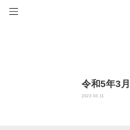
MOVIE
COLUMN
TREND STYLE
PERM
令和5年3
RECRUIT
2023.03.11