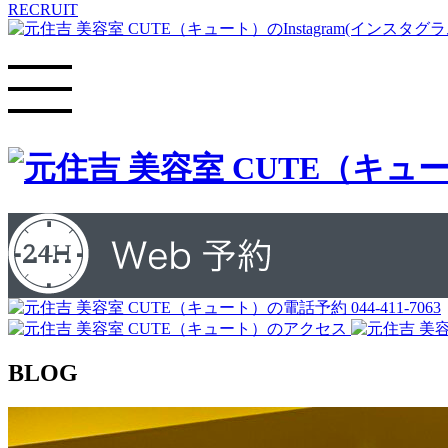
RECRUIT
044-411-7063
BLOG