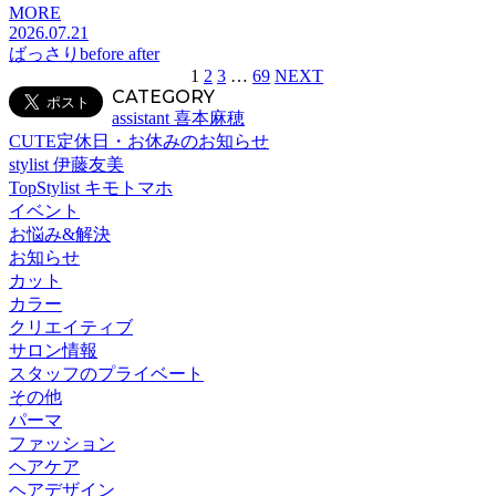
MORE
2026.07.21
ばっさりbefore after
1
2
3
…
69
NEXT
CATEGORY
assistant 喜本麻穂
CUTE定休日・お休みのお知らせ
stylist 伊藤友美
TopStylist キモトマホ
イベント
お悩み&解決
お知らせ
カット
カラー
クリエイティブ
サロン情報
スタッフのプライベート
その他
パーマ
ファッション
ヘアケア
ヘアデザイン