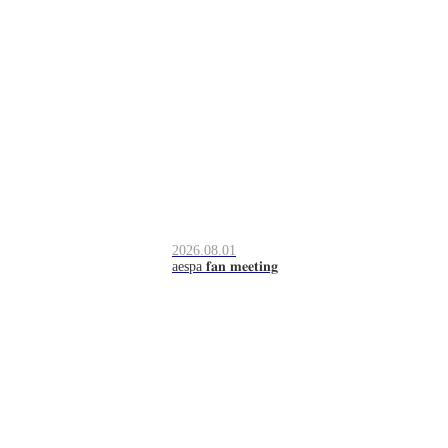
2026.08.01
aespa 𝐟𝐚𝐧 𝐦𝐞𝐞𝐭𝐢𝐧𝐠