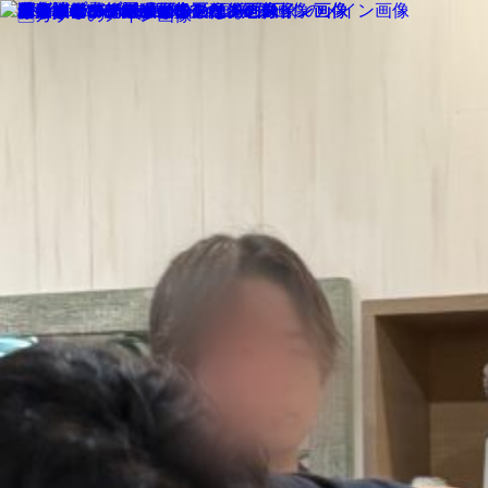
MENU
SALON INFORMATION
STAFF
GALLERY
BLOG
KUCHIKOMI
MOVIE
COLUMN
TREND STYLE
PERM
RECRUIT
MENU
SALON INFORMATION
STAFF
GALLERY
BLOG
KUCHIKOMI
MOVIE
COLUMN
TREND STYLE
PERM