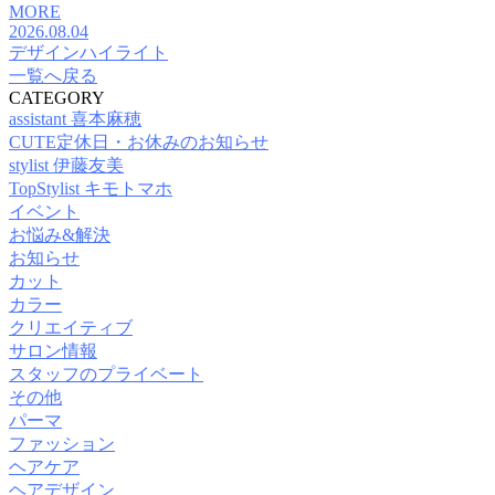
MORE
2026.08.04
デザインハイライト
一覧へ戻る
CATEGORY
assistant 喜本麻穂
CUTE定休日・お休みのお知らせ
stylist 伊藤友美
TopStylist キモトマホ
イベント
お悩み&解決
お知らせ
カット
カラー
クリエイティブ
サロン情報
スタッフのプライベート
その他
パーマ
ファッション
ヘアケア
ヘアデザイン