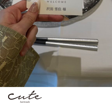
GALLERY
BLOG
KUCHIKOMI
MOVIE
COLUMN
TREND STYLE
PERM
RECRUIT