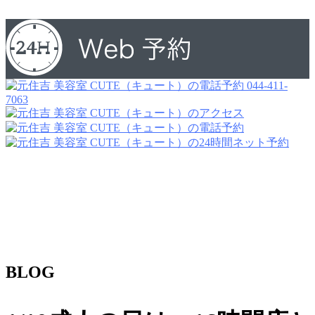
044-411-
7063
BLOG