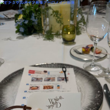
MENU
SALON INFORMATION
STAFF
GALLERY
BLOG
KUCHIKOMI
MOVIE
COLUMN
TREND STYLE
PERM
RECRUIT
MENU
SALON INFORMATION
STAFF