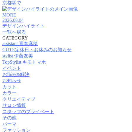
京都駅で
MORE
2026.08.04
デザインハイライト
一覧へ戻る
CATEGORY
assistant 喜本麻穂
CUTE定休日・お休みのお知らせ
stylist 伊藤友美
TopStylist キモトマホ
イベント
お悩み&解決
お知らせ
カット
カラー
クリエイティブ
サロン情報
スタッフのプライベート
その他
パーマ
ファッション