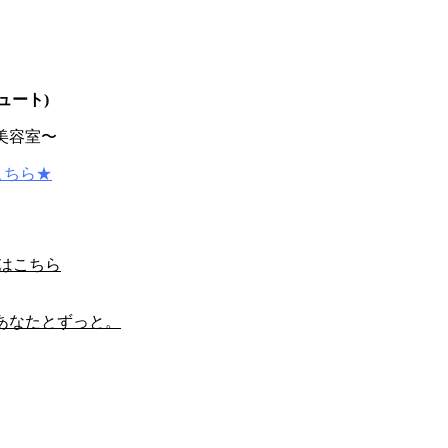
ュート)
美容室〜
こちら★
約はこちら
あなたとずっと。