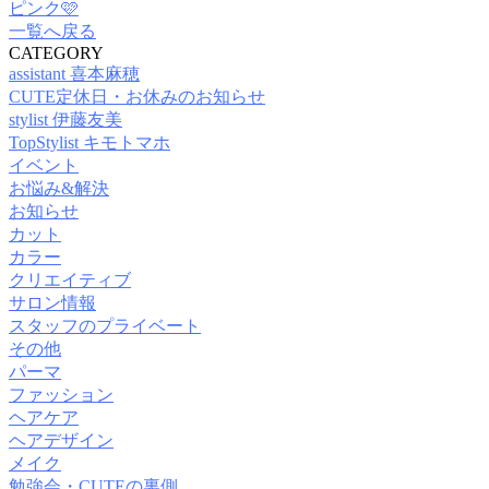
ピンク🩷
一覧へ戻る
CATEGORY
assistant 喜本麻穂
CUTE定休日・お休みのお知らせ
stylist 伊藤友美
TopStylist キモトマホ
イベント
お悩み&解決
お知らせ
カット
カラー
クリエイティブ
サロン情報
スタッフのプライベート
その他
パーマ
ファッション
ヘアケア
ヘアデザイン
メイク
勉強会・CUTEの裏側