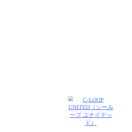
お客様の理想【夢】を私達が上質な技術と接客で叶えま
して頂いたお客様には、いつも綺麗でいていただける
通い続けたいと思って頂けるようなサロン作りをして
分に出会える】 いつもワクワク感を感じられる場所
フ一同、技術・接客を磨き続けます。