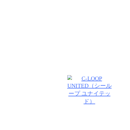
お客様の理想【夢】を私達が上質な技術と接客で叶えま
して頂いたお客様には、いつも綺麗でいていただける
通い続けたいと思って頂けるようなサロン作りをして
分に出会える】 いつもワクワク感を感じられる場所
フ一同、技術・接客を磨き続けます。
© 2026 CUTE