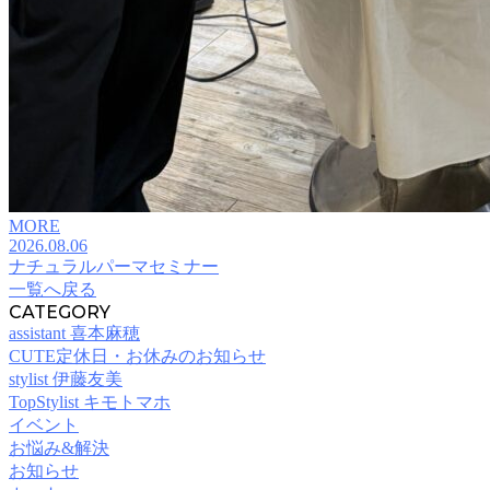
MORE
2026.08.06
ナチュラルパーマセミナー
一覧へ戻る
CATEGORY
assistant 喜本麻穂
CUTE定休日・お休みのお知らせ
stylist 伊藤友美
TopStylist キモトマホ
イベント
お悩み&解決
お知らせ