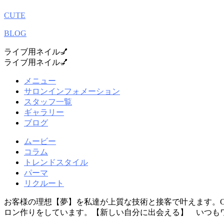
CUTE
BLOG
ライブ用ネイル💅
ライブ用ネイル💅
メニュー
サロンインフォメーション
スタッフ一覧
ギャラリー
ブログ
ムービー
コラム
トレンドスタイル
パーマ
リクルート
お客様の理想【夢】を私達が上質な技術と接客で叶えます。
ロン作りをしています。【新しい自分に出会える】 いつも