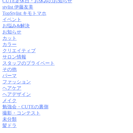
CUTE定休日・お休みのお知らせ
stylist 伊藤友美
TopStylist キモトマホ
イベント
お悩み&解決
お知らせ
カット
カラー
クリエイティブ
サロン情報
スタッフのプライベート
その他
パーマ
ファッション
ヘアケア
ヘアデザイン
メイク
勉強会・CUTEの裏側
撮影・コンテスト
未分類
髪ドラ