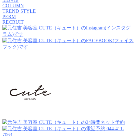
MOVIE
COLUMN
TREND STYLE
PERM
RECRUIT
044-411-
7063