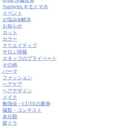
stylist 伊藤友美
TopStylist キモトマホ
イベント
お悩み&解決
お知らせ
カット
カラー
クリエイティブ
サロン情報
スタッフのプライベート
その他
パーマ
ファッション
ヘアケア
ヘアデザイン
メイク
勉強会・CUTEの裏側
撮影・コンテスト
未分類
髪ドラ