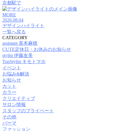
京都駅で
MORE
2026.08.04
デザインハイライト
一覧へ戻る
CATEGORY
assistant 喜本麻穂
CUTE定休日・お休みのお知らせ
stylist 伊藤友美
TopStylist キモトマホ
イベント
お悩み&解決
お知らせ
カット
カラー
クリエイティブ
サロン情報
スタッフのプライベート
その他
パーマ
ファッション