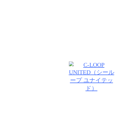
して頂いたお客様には、いつも綺麗でいていただける
通い続けたいと思って頂けるようなサロン作りをして
分に出会える】 いつもワクワク感を感じられる場所
フ一同、技術・接客を磨き続けます。
© 2026 CUTE