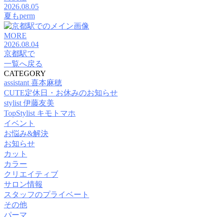
2026.08.05
夏もperm
MORE
2026.08.04
京都駅で
一覧へ戻る
CATEGORY
assistant 喜本麻穂
CUTE定休日・お休みのお知らせ
stylist 伊藤友美
TopStylist キモトマホ
イベント
お悩み&解決
お知らせ
カット
カラー
クリエイティブ
サロン情報
スタッフのプライベート
その他
パーマ