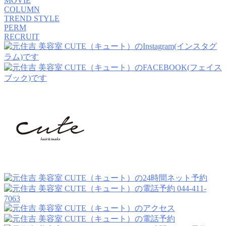
MOVIE
COLUMN
TREND STYLE
PERM
RECRUIT
044-411-
7063